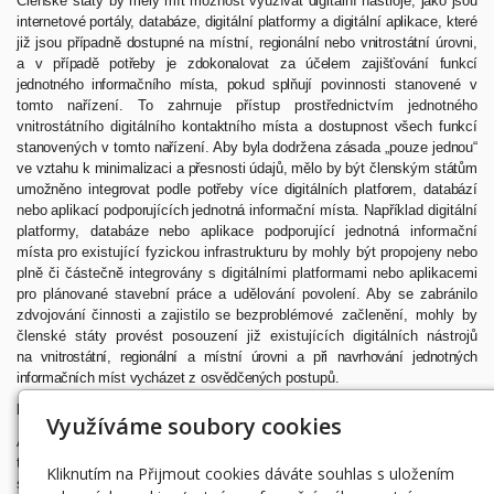
Členské
státy
by
měly
mít
možnost
využívat
digitální
nástroje,
jako
jsou
internetové
portály,
databáze,
digitální
platformy a digitální aplikace, které
již jsou případně dostupné na místní, regionální nebo vnitrostátní úrovni,
a v případě potřeby je zdokonalovat za účelem zajišťování funkcí
jednotného informačního místa, pokud splňují
povinnosti stanovené v
tomto nařízení. To zahrnuje přístup prostřednictvím jednotného
vnitrostátního digitálního
kontaktního místa a dostupnost všech
funkcí
stanovených v tomto
nařízení. Aby byla dodržena zásada „pouze
jednou“
ve vztahu k minimalizaci a přesnosti údajů, mělo by být členským státům
umožněno integrovat podle
potřeby
více
digitálních
platforem,
databází
nebo
aplikací
podporujících
jednotná
informační
místa.
Například
digitální
platformy, databáze nebo aplikace podporující jednotná informační
místa pro existující fyzickou
infrastrukturu by mohly být propojeny nebo
plně či částečně integrovány s digitálními platformami nebo aplikacemi
pro plánované stavební práce a udělování povolení. Aby se zabránilo
zdvojování činnosti a zajistilo se bezproblémové
začlenění,
mohly
by
členské
státy
provést
posouzení
již
existujících
digitálních
nástrojů
na
vnitrostátní,
regionální
a
místní
úrovni
a
při
navrhování
jednotných
informačních
míst
vycházet
z
osvědčených
postupů.
Recital 61:
Využíváme soubory cookies
Aby
byla
zajištěna
efektivita
jednotných
informačních
míst
stanovených
tímto
nařízením,
měly
by
členské
státy
zajistit dostatečné zdroje a
Kliknutím na Přijmout cookies dáváte souhlas s uložením
snadnou dostupnost příslušných informací o konkrétní zeměpisné