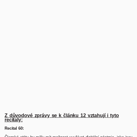
Z důvodové zprávy se k článku 12 vztahují i tyto
recitaly:
Recital 60: