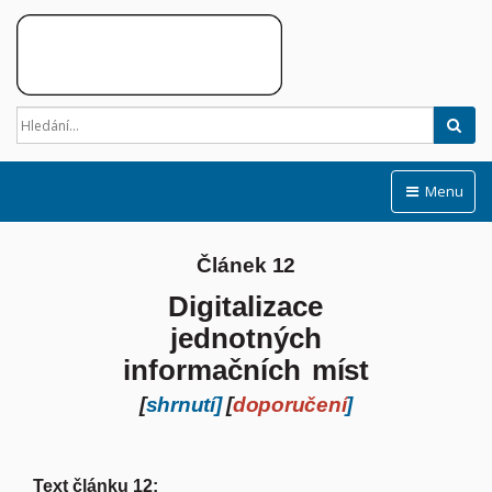
Hled
Menu
Článek
12
Digitalizace
jednotných
informačních
míst
[
shrnutí]
[
doporučení
]
Text článku 12: