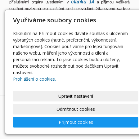
článku
14
příslušnými
orgány
uvedenými
v
a
přijmou
veškerá
opatření
nezbytná
pro
zajištění
jejich
provádění.
Stanovené
sankce
musí
být
vhodné,
účinné,
přiměřené a
odrazující.
Využíváme soubory cookies
Z důvodové zprávy se k článku 15 vztahují i tyto
recitaly:
Kliknutím na Přijmout cookies dáváte souhlas s uložením
Recital 69:
vybraných cookies (nutné, preferenční, výkonnostní,
Členské státy by měly stanovit vhodné, účinné, přiměřené a odrazující
marketingové). Cookies používáme pro lepší fungování
sankce pro případ nedodržení tohoto nařízení
nebo závazného
našeho webu, měření jeho výkonnosti a cílení a
rozhodnutí přijatého příslušnými orgány včetně případů, kdy
personalizaci reklam. To jaké cookies budou uloženy,
provozovatel sítě nebo subjekt
veřejného
sektoru
vědomě
nebo
z
můžete svobodně rozhodnout pod tlačítkem Upravit
důvodu
hrubé
nedbalosti
prostřednictvím
jednotného
informačního
nastavení.
místa
poskytne
zavádějící,
chybné
nebo
neúplné
informace.
Prohlášení o cookies.
Upravit nastavení
Odmítnout cookies
Přijmout cookies