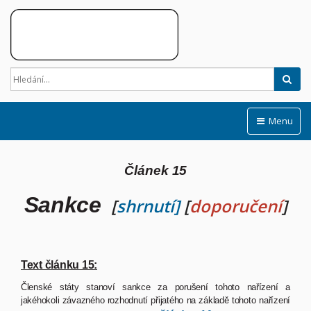
Hled
Menu
Článek
15
Sankce
[
shrnutí]
[
doporučení
]
Text článku 15:
Členské
státy
stanoví
sankce
za
porušení
tohoto
nařízení
a
jakéhokoli
závazného
rozhodnutí
přijatého
na
základě
tohoto
nařízení