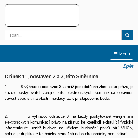
Hled
Menu
Zpět
Článek 11, odstavec 2 a 3, této Směrnice
1.
S
výhradou
odstavce
3,
a
aniž
jsou
dotčena
vlastnická
práva,
je
každý
poskytovatel
veřejné
sítě
elektronických
komunikací oprávněn
zavést
svou
síť
na
vlastní
náklady
až k
přístupovému
bodu.
2.
S
výhradou
odstavce
3
má
každý
poskytovatel
veřejné
sítě
elektronických
komunikací
právo
na
přístup
ke
kterékoli
existující fyzické
infrastruktuře uvnitř budovy za účelem budování prvků sítí VHCN,
pokud je duplikace technicky nemožná
nebo ekonomicky neefektivní.