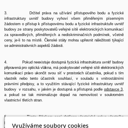
3.
Držitel
práva
na
užívání
přístupového
bodu
a
fyzické
infrastruktury
uvnitř
budovy
vyhoví
všem
přiměřeným
písemným
žádostem o přístup k přístupovému bodu a fyzické infrastruktuře uvnitř
budovy ze strany poskytovatelů veřejné
sítě elektronických komunikací
za spravedlivých, přiměřených a nediskriminačních podmínek, včetně
ceny, je-li to na místě.
Členské
státy
mohou
upřesnit
náležitosti
týkající
se
administrativních
aspektů
žádosti.
4.
Pokud neexistuje dostupná fyzická infrastruktura uvnitř budovy
připravená pro optická vlákna, má poskytovatel
veřejné sítě elektronických
komunikací právo ukončit svou síť v prostorách účastníka, pokud s tím
vlastník nebo tento
účastník
souhlasí,
v
souladu
s
vnitrostátními
právními
předpisy,
a
to využitím
stávající
fyzické
infrastruktury
uvnitř
budovy
v
rozsahu,
v
jakém
je
dostupná
a
přístupná
podle
odstavce
3
,
a
pokud
se
tak
minimalizuje
dopad
na
nemovitost
v
soukromém
vlastnictví
třetích
stran.
5.
Tímto článkem není dotčeno vlastnické právo vlastníka
přístupového bodu nebo fyzické infrastruktury uvnitř budovy,
pokud
Využíváme soubory cookies
držitel
práva
k
užívání
této
infrastruktury
nebo
přístupového
bodu
není