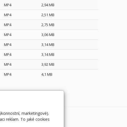
MP4
2,94 MB
MP4
2,51 MB
MP4
2,75 MB
MP4
3,06 MB
MP4
3,14 MB
MP4
3,14 MB
MP4
3,92 MB
MP4
4,1 MB
výkonnostní, marketingové).
aci reklam. To jaké cookies