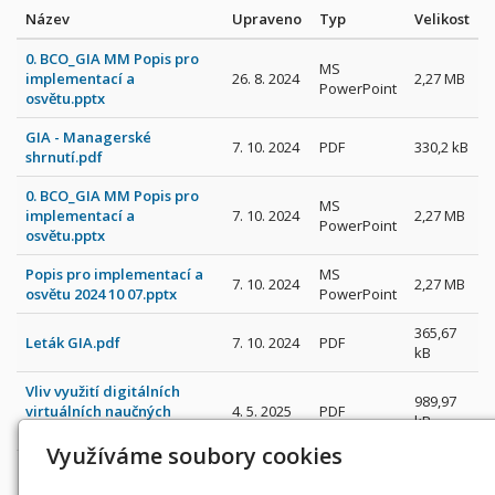
Název
Upraveno
Typ
Velikost
0. BCO_GIA MM Popis pro
MS
implementací a
26. 8. 2024
2,27 MB
PowerPoint
osvětu.pptx
GIA - Managerské
7. 10. 2024
PDF
330,2 kB
shrnutí.pdf
0. BCO_GIA MM Popis pro
MS
implementací a
7. 10. 2024
2,27 MB
PowerPoint
osvětu.pptx
Popis pro implementací a
MS
7. 10. 2024
2,27 MB
osvětu 2024 10 07.pptx
PowerPoint
365,67
Leták GIA.pdf
7. 10. 2024
PDF
kB
Vliv využití digitálních
989,97
virtuálních naučných
4. 5. 2025
PDF
kB
stezek na rozpočty
Využíváme soubory cookies
156,97
Model DD 2025 07 07.xlsm
15. 7. 2025
MS Excel
kB